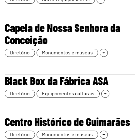
page
Capela de Nossa Senhora da
Conceição
Diretório
Monumentos e museus
+
page
Black Box da Fábrica ASA
Diretório
Equipamentos culturais
+
page
Centro Histórico de Guimarães
Diretório
Monumentos e museus
+