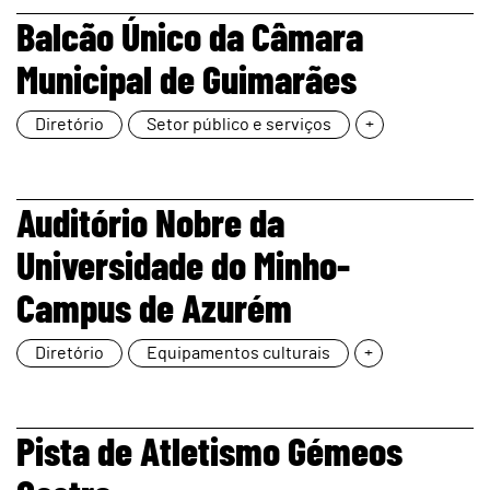
page
Balcão Único da Câmara
Municipal de Guimarães
Diretório
Setor público e serviços
+
page
Auditório Nobre da
Universidade do Minho-
Campus de Azurém
Diretório
Equipamentos culturais
+
page
Pista de Atletismo Gémeos