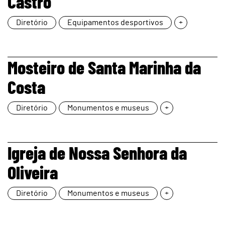
Castro
Diretório
Equipamentos desportivos
+
page
Mosteiro de Santa Marinha da
Costa
Diretório
Monumentos e museus
+
page
Igreja de Nossa Senhora da
Oliveira
Diretório
Monumentos e museus
+