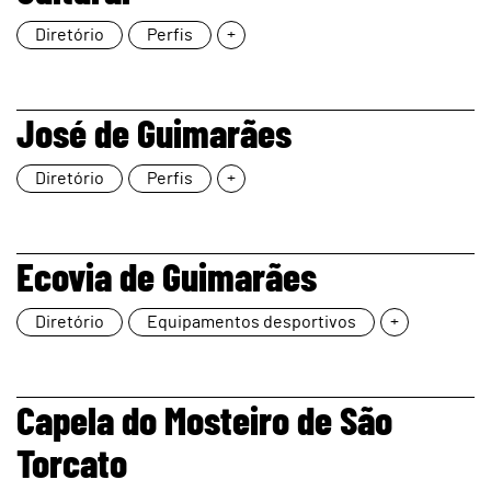
Diretório
Perfis
+
page
José de Guimarães
Diretório
Perfis
+
page
Ecovia de Guimarães
Diretório
Equipamentos desportivos
+
page
Capela do Mosteiro de São
Torcato