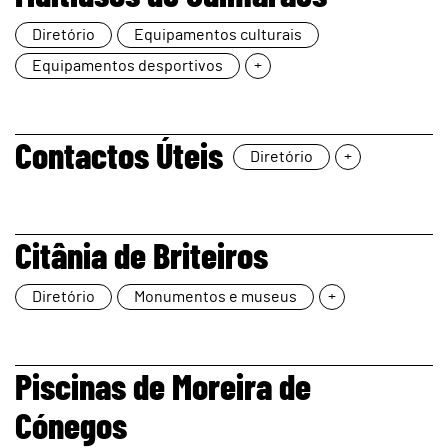
page
Diretório
Equipamentos culturais
Equipamentos desportivos
+
page
Contactos Úteis
Diretório
+
page
Citânia de Briteiros
Diretório
Monumentos e museus
+
page
Piscinas de Moreira de
Cónegos