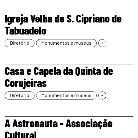
page
Igreja Velha de S. Cipriano de
Tabuadelo
Diretório
Monumentos e museus
+
page
Casa e Capela da Quinta de
Corujeiras
Diretório
Monumentos e museus
+
page
A Astronauta - Associação
Cultural