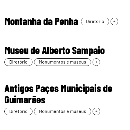
page
Montanha da Penha
Diretório
+
page
Museu de Alberto Sampaio
Diretório
Monumentos e museus
+
page
Antigos Paços Municipais de
Guimarães
Diretório
Monumentos e museus
+