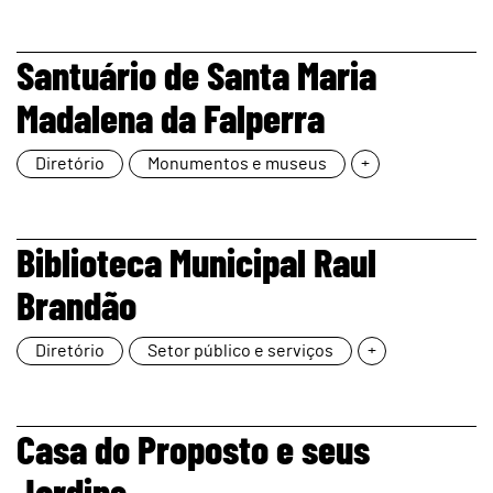
page
Santuário de Santa Maria
Madalena da Falperra
Diretório
Monumentos e museus
+
page
Biblioteca Municipal Raul
Brandão
Diretório
Setor público e serviços
+
page
Casa do Proposto e seus
Jardins