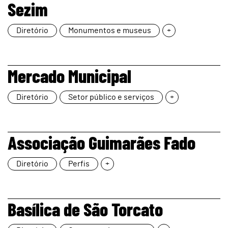
Sezim
Diretório
Monumentos e museus
+
page
Mercado Municipal
Diretório
Setor público e serviços
+
page
Associação Guimarães Fado
Diretório
Perfis
+
page
Basílica de São Torcato