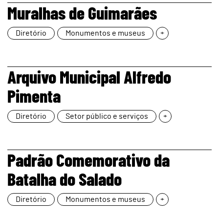
page
Muralhas de Guimarães
Diretório
Monumentos e museus
+
page
Arquivo Municipal Alfredo
Pimenta
Diretório
Setor público e serviços
+
page
Padrão Comemorativo da
Batalha do Salado
Diretório
Monumentos e museus
+