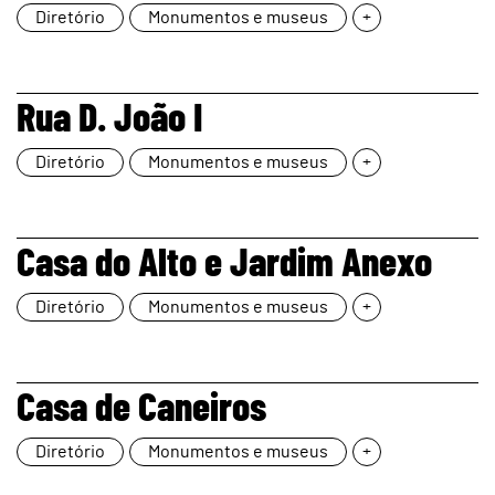
Diretório
Monumentos e museus
+
page
Rua D. João I
Diretório
Monumentos e museus
+
page
Casa do Alto e Jardim Anexo
Diretório
Monumentos e museus
+
page
Casa de Caneiros
Diretório
Monumentos e museus
+