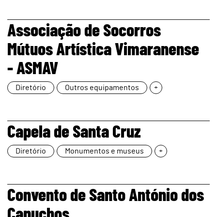
page
Associação de Socorros
Mútuos Artística Vimaranense
- ASMAV
Diretório
Outros equipamentos
+
page
Capela de Santa Cruz
Diretório
Monumentos e museus
+
page
Convento de Santo António dos
Capuchos