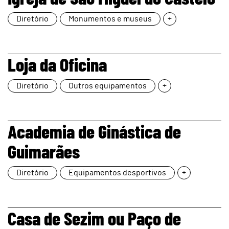
page
Diretório
Monumentos e museus
+
page
Loja da Oficina
Diretório
Outros equipamentos
+
page
Academia de Ginástica de
Guimarães
Diretório
Equipamentos desportivos
+
page
Casa de Sezim ou Paço de