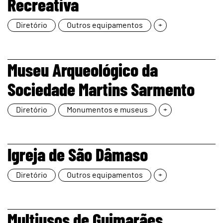
Recreativa
Diretório
Outros equipamentos
+
page
Museu Arqueológico da
Sociedade Martins Sarmento
Diretório
Monumentos e museus
+
page
Igreja de São Dâmaso
Diretório
Outros equipamentos
+
Multiusos de Guimarães