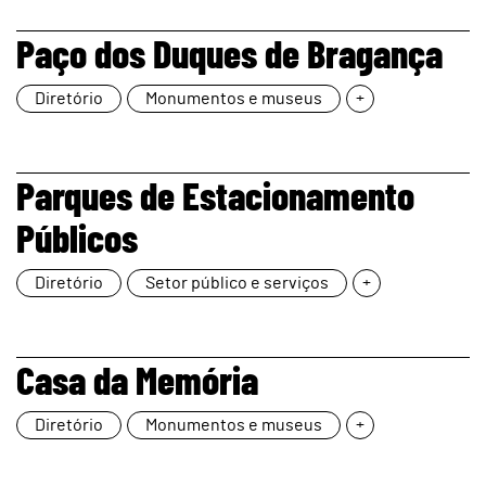
page
Paço dos Duques de Bragança
Diretório
Monumentos e museus
+
page
Parques de Estacionamento
Públicos
Diretório
Setor público e serviços
+
page
Casa da Memória
Diretório
Monumentos e museus
+