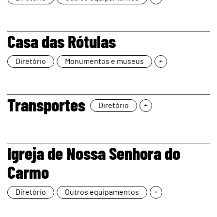
page
Casa das Rótulas
Diretório
Monumentos e museus
+
page
Transportes
Diretório
+
page
Igreja de Nossa Senhora do
Carmo
Diretório
Outros equipamentos
+