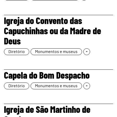
page
Igreja do Convento das
Capuchinhas ou da Madre de
Deus
Diretório
Monumentos e museus
+
page
Capela do Bom Despacho
Diretório
Monumentos e museus
+
page
Igreja de São Martinho de