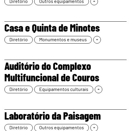
Diretório
Outros equipamentos
+
page
Casa e Quinta de Minotes
Diretório
Monumentos e museus
+
page
Auditório do Complexo
Multifuncional de Couros
Diretório
Equipamentos culturais
+
page
Laboratório da Paisagem
Diretório
Outros equipamentos
+