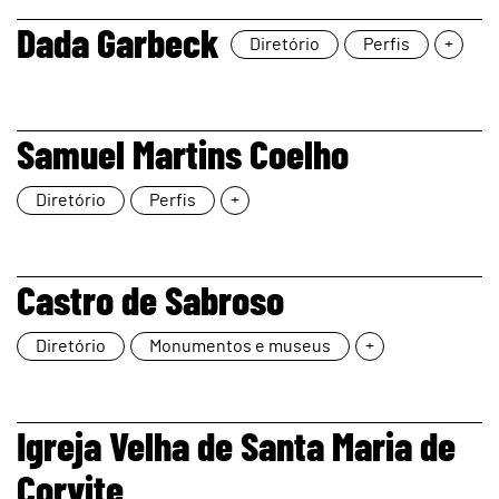
page
Dada Garbeck
Diretório
Perfis
+
page
Samuel Martins Coelho
Diretório
Perfis
+
page
Castro de Sabroso
Diretório
Monumentos e museus
+
page
Igreja Velha de Santa Maria de
Corvite