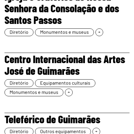
Senhora da Consolação e dos
Santos Passos
Diretório
Monumentos e museus
+
page
Centro Internacional das Artes
José de Guimarães
Diretório
Equipamentos culturais
Monumentos e museus
+
page
Teleférico de Guimarães
Diretório
Outros equipamentos
+