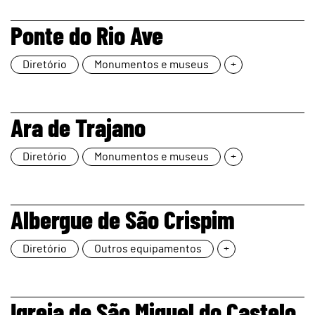
page
Ponte do Rio Ave
Diretório
Monumentos e museus
+
page
Ara de Trajano
Diretório
Monumentos e museus
+
page
Albergue de São Crispim
Diretório
Outros equipamentos
+
Igreja de São Miguel do Castelo