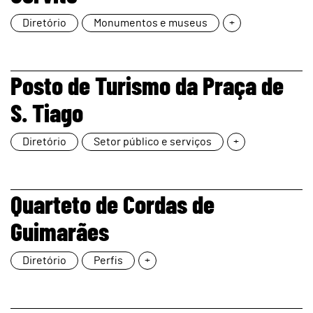
Diretório
Monumentos e museus
+
page
Posto de Turismo da Praça de
S. Tiago
Diretório
Setor público e serviços
+
page
Quarteto de Cordas de
Guimarães
Diretório
Perfis
+