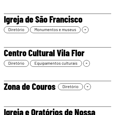
page
Igreja de São Francisco
Diretório
Monumentos e museus
+
page
Centro Cultural Vila Flor
Diretório
Equipamentos culturais
+
page
Zona de Couros
Diretório
+
page
Igreja e Oratórios de Nossa