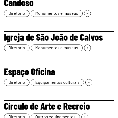
Candoso
Diretório
Monumentos e museus
+
page
Igreja de São João de Calvos
Diretório
Monumentos e museus
+
page
Espaço Oficina
Diretório
Equipamentos culturais
+
page
Círculo de Arte e Recreio
Diretório
Outros equipamentos
+