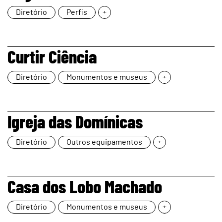
Diretório
Perfis
+
page
Curtir Ciência
Diretório
Monumentos e museus
+
page
Igreja das Domínicas
Diretório
Outros equipamentos
+
page
Casa dos Lobo Machado
Diretório
Monumentos e museus
+