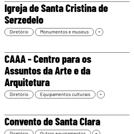
page
Igreja de Santa Cristina de
Serzedelo
Diretório
Monumentos e museus
+
page
CAAA - Centro para os
Assuntos da Arte e da
Arquitetura
Diretório
Equipamentos culturais
+
page
Convento de Santa Clara
Diretório
Outros equipamentos
+