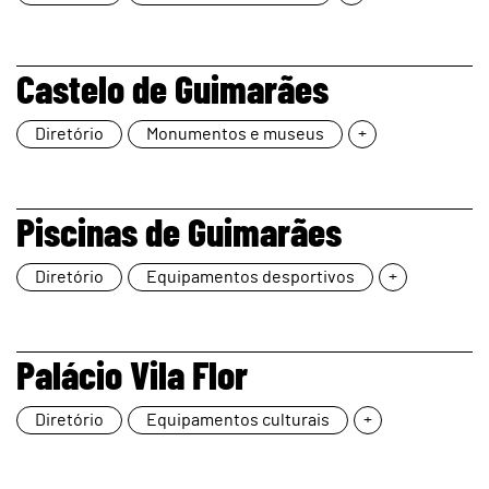
page
Castelo de Guimarães
Diretório
Monumentos e museus
+
page
Piscinas de Guimarães
Diretório
Equipamentos desportivos
+
page
Palácio Vila Flor
Diretório
Equipamentos culturais
+