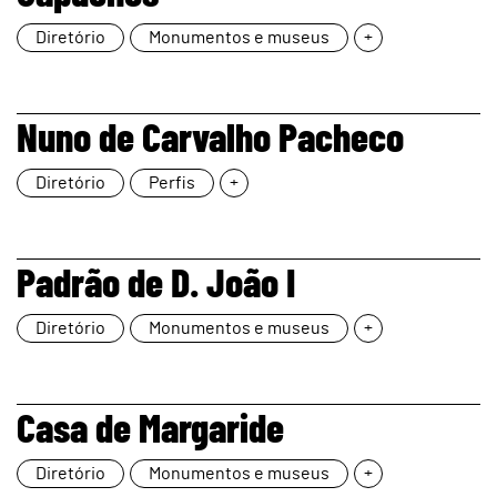
Diretório
Monumentos e museus
+
page
Nuno de Carvalho Pacheco
Diretório
Perfis
+
page
Padrão de D. João I
Diretório
Monumentos e museus
+
page
Casa de Margaride
Diretório
Monumentos e museus
+