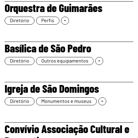
page
Orquestra de Guimarães
Diretório
Perfis
+
page
Basílica de São Pedro
Diretório
Outros equipamentos
+
page
Igreja de São Domingos
Diretório
Monumentos e museus
+
page
Convívio Associação Cultural e