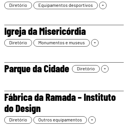
Diretório
Equipamentos desportivos
+
page
Igreja da Misericórdia
Diretório
Monumentos e museus
+
page
Parque da Cidade
Diretório
+
page
Fábrica da Ramada – Instituto
do Design
Diretório
Outros equipamentos
+