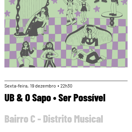
page
Sexta
19
dezembro
22h30
UB & O Sapo • Ser Possível
Bairro C - Distrito Musical