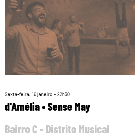
page
Sexta
16
janeiro
22h30
d'Amélia • Sense May
Bairro C - Distrito Musical