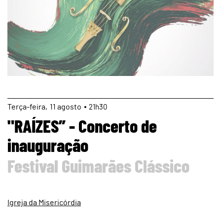
page
Terça
11
agosto
21h30
"RAÍZES” - Concerto de
inauguração
Festival Guimarães Clássico
Igreja da Misericórdia