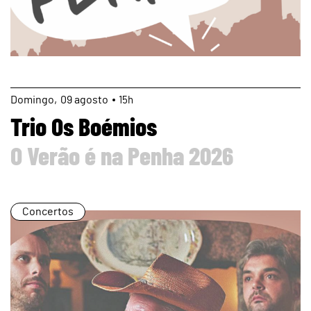
page
Domingo
09
agosto
15h
Trio Os Boémios
O Verão é na Penha 2026
Concertos