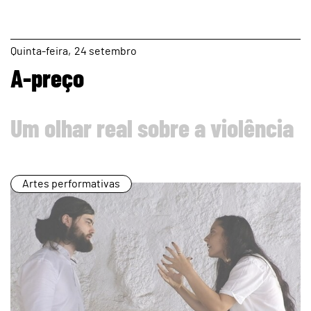
page
Quinta
24
setembro
A-preço
Um olhar real sobre a violência
Artes performativas