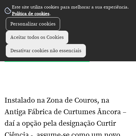
Este site utiliza cookies para melhorar a sua experiência.
Política de cookies
.
Personalizar cookies
Diretório
Monumentos e museus
+
Aceitar todos os Cookies
Curtir Ciência
Desativar cookies não essenciais
Instalado na Zona de Couros, na
Antiga Fábrica de Curtumes Âncora –
daí a opção pela designação Curtir
Ciência -, assume-se como um novo