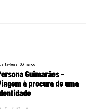
page
uarta
03
março
Persona Guimarães -
Viagem à procura de uma
identidade