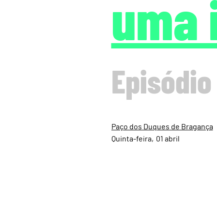
uma 
Episódio
Paço dos Duques de Bragança
Quinta
01
abril