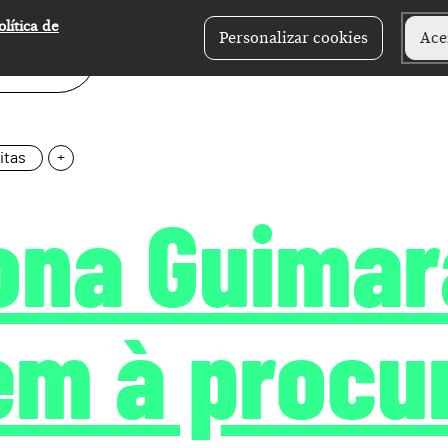
olítica de
Personalizar cookies
Ace
itas
+
ona Guimar
em à procu