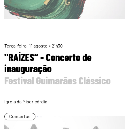
page
Terça
11
agosto
21h30
"RAÍZES” - Concerto de
inauguração
Festival Guimarães Clássico
Igreja da Misericórdia
Concertos