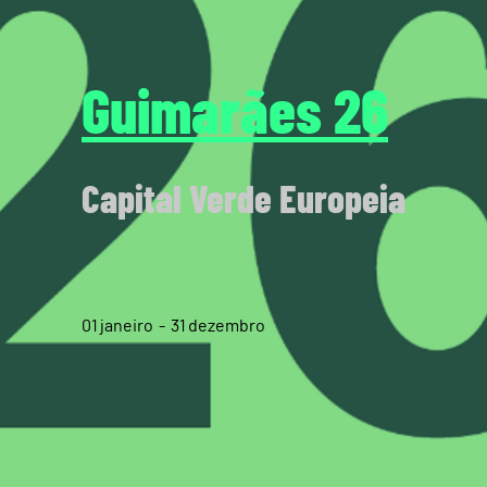
Guimarães 26
Capital Verde Europeia
01
janeiro
31
dezembro