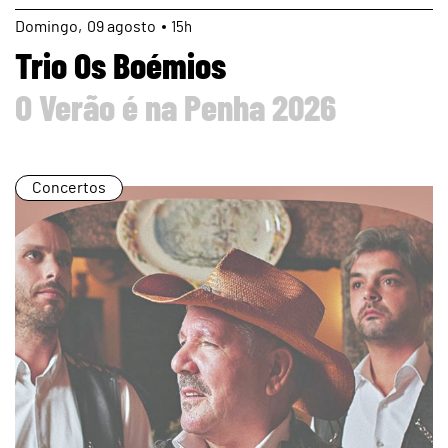
page
Domingo
09
agosto
15h
Trio Os Boémios
O Verão é na Penha 2026
Concertos