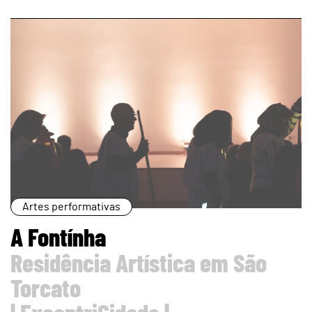
page
Artes performativas
A Fontínha
Residência Artística em São
Torcato