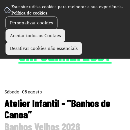
Este site utiliza cookies para melhorar a sua experiência.
Política de cookies
.
Personalizar cookies
Agenda
O que fazer
Aceitar todos os Cookies
em Guimarães?
Desativar cookies não essenciais
page
Sábado
08
agosto
Atelier Infantil - "Banhos de
Canoa”
Banhos Velhos 2026