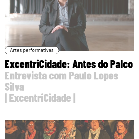
Artes performativas
ExcentriCidade: Antes do Palco
Entrevista com Paulo Lopes
Silva
| ExcentriCidade |
page