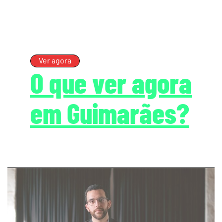
Ver agora
O que ver agora
em Guimarães?
page