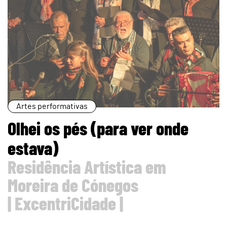
Artes performativas
Olhei os pés (para ver onde
estava)
Residência Artística em
Moreira de Cónegos
| ExcentriCidade |