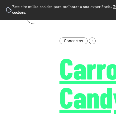
Este site utiliza cookies para melhorar a sua experiência.
P
cookies
.
Concertos
+
Carro
Candy