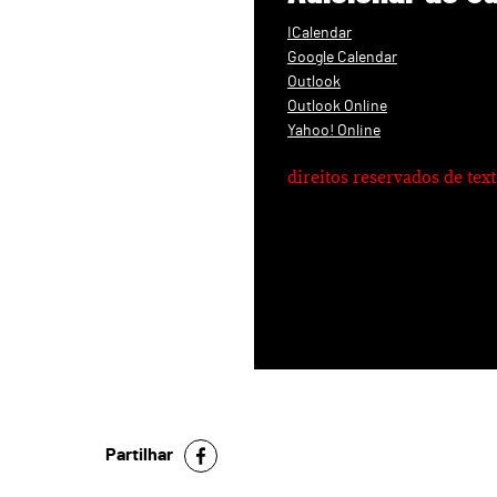
ICalendar
Google Calendar
Outlook
Outlook Online
Yahoo! Online
direitos reservados de te
Partilhar