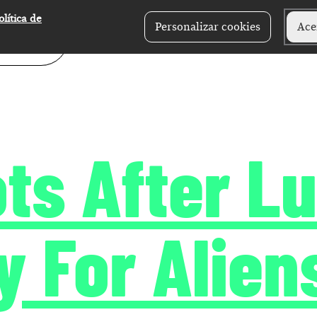
olítica de
Personalizar cookies
Ace
ts After L
 For Alien