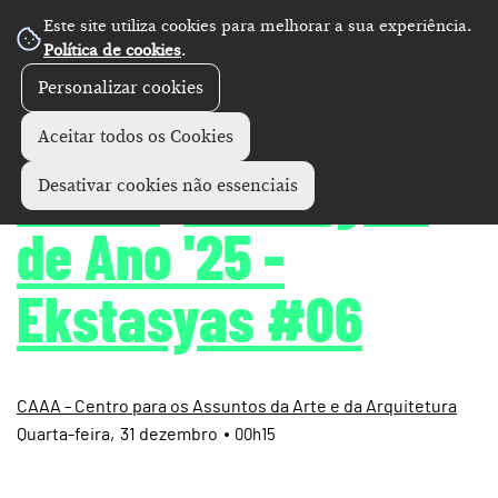
Este site utiliza cookies para melhorar a sua experiência.
Política de cookies
.
Personalizar cookies
Concertos
+
Aceitar todos os Cookies
ŪMËR | Passagem
Desativar cookies não essenciais
de Ano '25 -
Ekstasyas #06
CAAA - Centro para os Assuntos da Arte e da Arquitetura
Quarta
31
dezembro
00h15