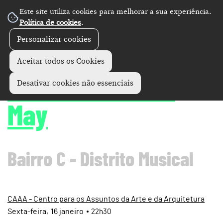
Este site utiliza cookies para melhorar a sua experiência.
Política de cookies
.
Personalizar cookies
Concertos
+
Aceitar todos os Cookies
d'Amélia • Sense
Desativar cookies não essenciais
May
Bairro C - Distrito Musical
CAAA - Centro para os Assuntos da Arte e da Arquitetura
Sexta
16
janeiro
22h30