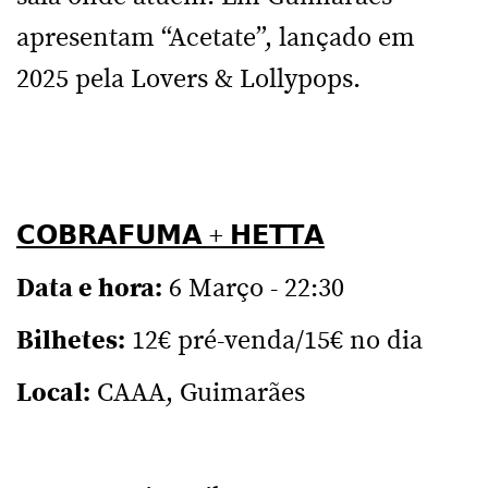
apresentam “Acetate”, lançado em
2025 pela Lovers & Lollypops.
𝗖𝗢𝗕𝗥𝗔𝗙𝗨𝗠𝗔 + 𝗛𝗘𝗧𝗧𝗔
Data e hora:
6 Março - 22:30
Bilhetes:
12€ pré-venda/15€ no dia
Local:
CAAA, Guimarães