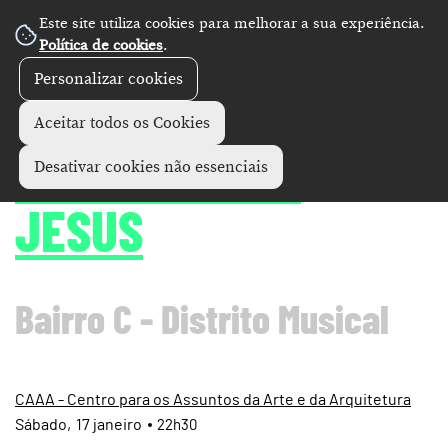
Este site utiliza cookies para melhorar a sua experiência.
Política de cookies
.
Personalizar cookies
Concertos
+
Aceitar todos os Cookies
MUSGOS • MAU
Desativar cookies não essenciais
JESUS
Bairro C - Distrito Musical
CAAA - Centro para os Assuntos da Arte e da Arquitetura
Sábado
17
janeiro
22h30