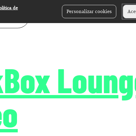
olítica de
Personalizar cookies
Ace
kBox Loung
eo