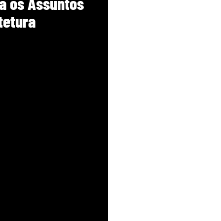
a os Assuntos
tetura