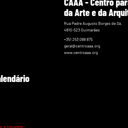
CAAA - Centro par
da Arte e da Arqui
Rua Padre Augusto Borges de Sá,
4810-523 Guimarães
+351 253 088 875
geral@centroaaa.org
www.centroaaa.org
alendário
xto e imagem