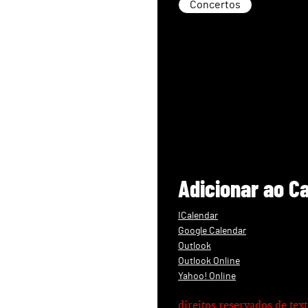
Concertos
Adicionar ao C
ICalendar
Google Calendar
Outlook
Outlook Online
Yahoo! Online
direitos reservados de te