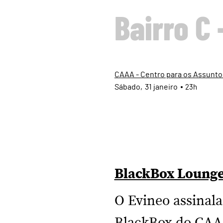
Bairro C 
CAAA - Centro para os Assuntos
Sábado
31
janeiro
23h
BlackBox Lounge
O Evineo assinala