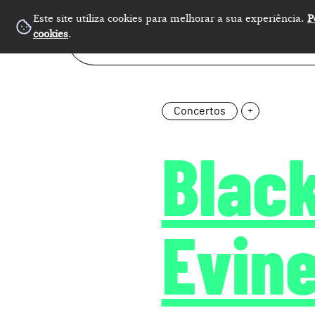
Este site utiliza cookies para melhorar a sua experiência.
P
cookies
.
Concertos
+
Blac
Evin