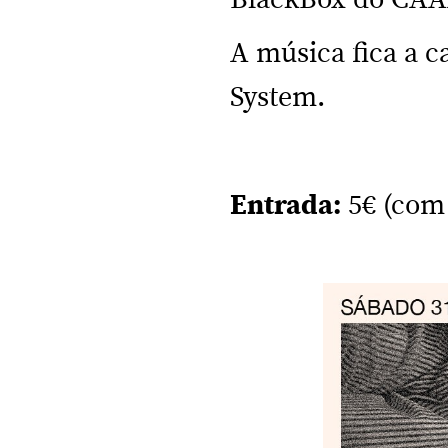
BlackBox do CAA
A música fica a 
System.
Entrada:
5€ (com