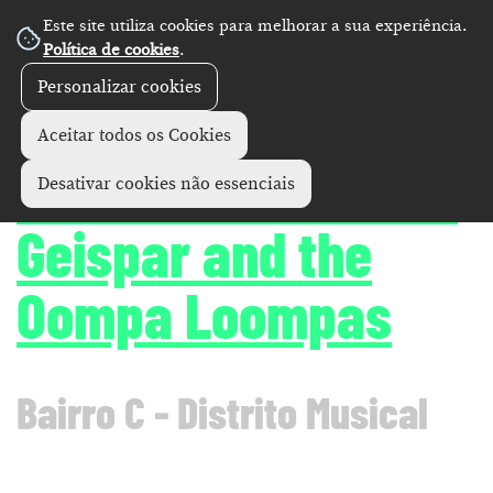
Este site utiliza cookies para melhorar a sua experiência.
Política de cookies
.
Personalizar cookies
Concertos
+
Aceitar todos os Cookies
Fuumunchie • Uncle
Desativar cookies não essenciais
Geispar and the
Oompa Loompas
Bairro C - Distrito Musical