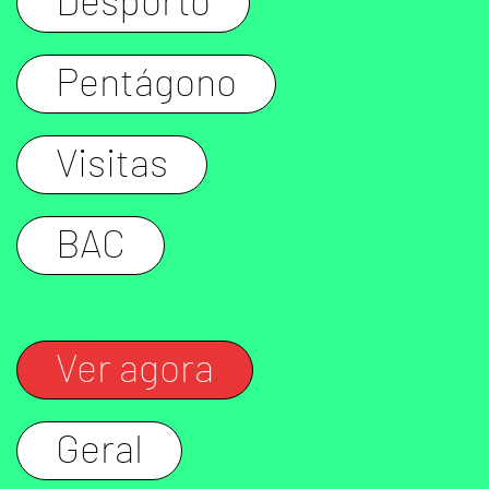
Desporto
Pentágono
Visitas
BAC
Ver agora
Geral