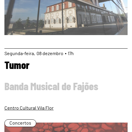
page
Segunda
08
dezembro
17h
Tumor
Banda Musical de Fajões
Centro Cultural Vila Flor
Concertos