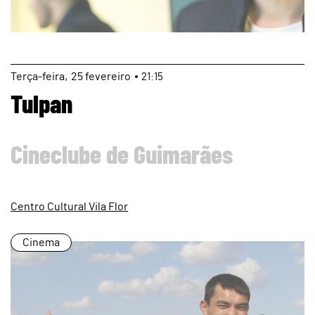
page
Terça
25
fevereiro
21:15
Tulpan
Cineclube de Guimarães
Centro Cultural Vila Flor
Cinema