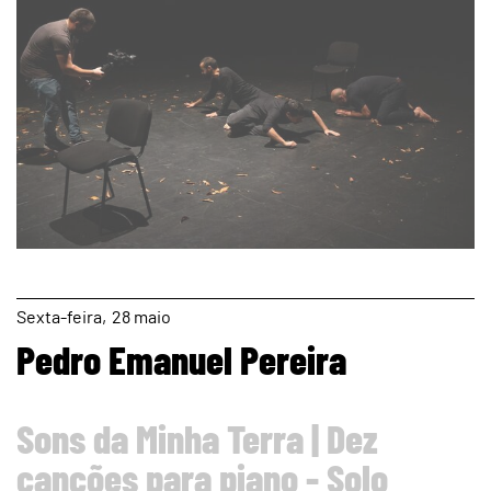
page
Sexta
28
maio
Pedro Emanuel Pereira
Sons da Minha Terra | Dez
canções para piano - Solo