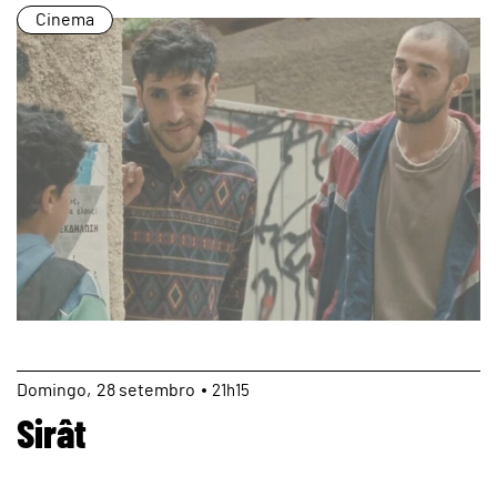
Cinema
page
Domingo
28
setembro
21h15
Sirât