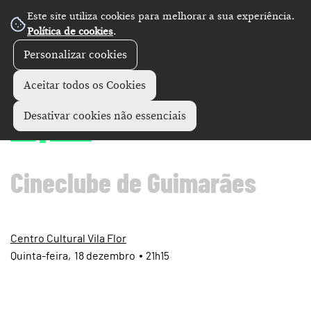
Este site utiliza cookies para melhorar a sua experiência.
Política de cookies
.
Personalizar cookies
Cinema
+
Aceitar todos os Cookies
Alpha
Desativar cookies não essenciais
Cineclube de Guimarães
Centro Cultural Vila Flor
Quinta
18
dezembro
21h15