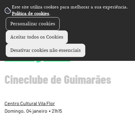
Este site utiliza cookies para melhorar a sua experiência.
Política de cookies
.
Personalizar cookies
Cinema
+
Aceitar todos os Cookies
Lavagante
Desativar cookies não essenciais
Cineclube de Guimarães
Centro Cultural Vila Flor
Domingo
04
janeiro
21h15