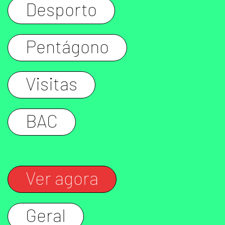
Desporto
Pentágono
Visitas
BAC
Ver agora
Geral