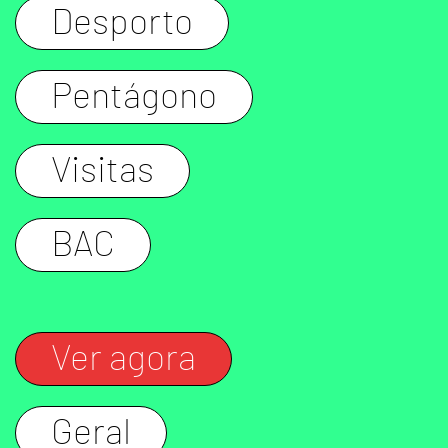
Desporto
Pentágono
Visitas
BAC
Ver agora
Geral