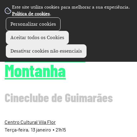
Este site utiliza cookies para melhorar a sua experiência.
Política de cookies
.
Personalizar cookies
Cinema
+
Aceitar todos os Cookies
A Savana e a
Desativar cookies não essenciais
Montanha
Cineclube de Guimarães
Centro Cultural Vila Flor
Terça
13
janeiro
21h15