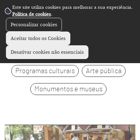
Este site utiliza cookies para melhorar a sua experiência.
Política de cookies
.
Personalizar cookies
Aceitar todos os Cookies
Visitas
Exposições
Desativar cookies não essenciais
Programas culturais
Arte pública
Monumentos e museus
page