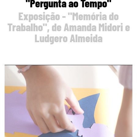
"Pergunta ao Tempo"
Exposição - "Memória do
Trabalho", de Amanda Midori e
Ludgero Almeida
page