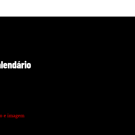
alendário
xto e imagem