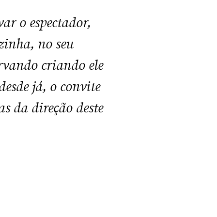
var o espectador,
zinha, no seu
ervando criando ele
esde já, o convite
as da direção deste