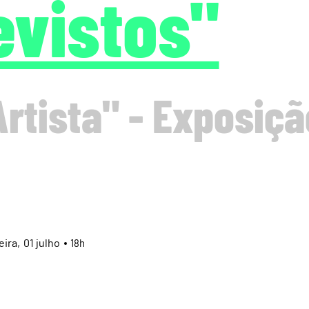
evistos"
rtista" - Exposiçã
01
julho
18h