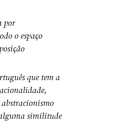
a por
odo o espaço
mposição
ortuguês que tem a
nacionalidade,
o abstracionismo
 alguma similitude