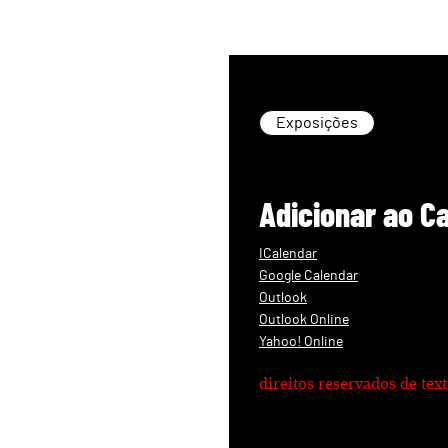
Exposições
Adicionar ao C
ICalendar
Google Calendar
Outlook
Outlook Online
Yahoo! Online
direitos reservados de te