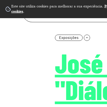
Este site utiliza cookies para melhorar a sua experiência.
P
cookies
.
Exposições
+
José 
"Diá