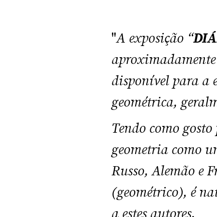
"
A exposição “
DIÁ
aproximadamente d
disponível para a 
geométrica, geralm
Tendo como gosto p
geometria como uni
Russo, Alemão e F
(geométrico), é na
a estes autores.