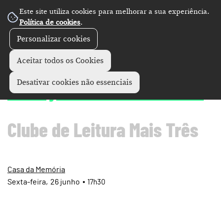
Este site utiliza cookies para melhorar a sua experiência.
Política de cookies
.
Personalizar cookies
Programas culturais
+
Aceitar todos os Cookies
Gonçalo M. Tavares
Desativar cookies não essenciais
Clube de Leitura Mais Três
Casa da Memória
Sexta
26
junho
17h30