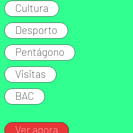
Cultura
Desporto
Pentágono
Visitas
BAC
Ver agora