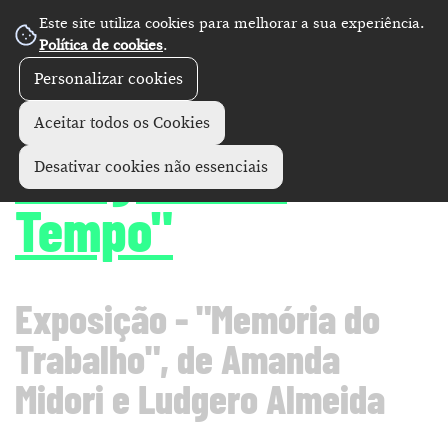
Este site utiliza cookies para melhorar a sua experiência.
Política de cookies
.
Personalizar cookies
Exposições
+
Aceitar todos os Cookies
"Pergunta ao
Desativar cookies não essenciais
Tempo"
Exposição - "Memória do
Trabalho", de Amanda
Midori e Ludgero Almeida