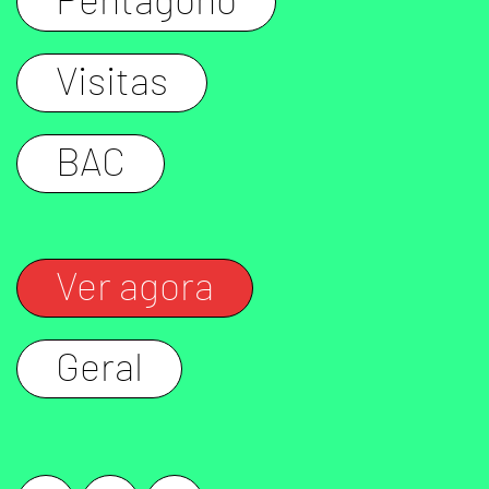
Pentágono
Visitas
BAC
Ver agora
Geral