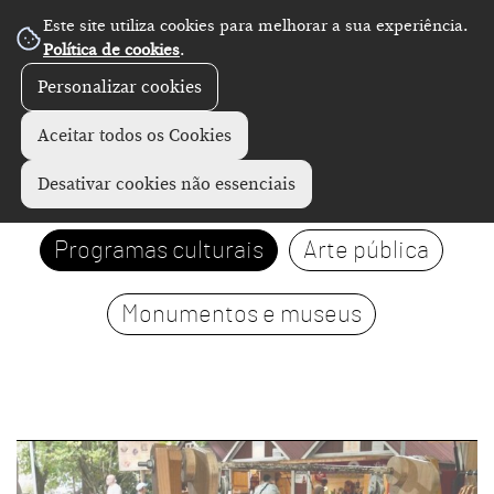
Este site utiliza cookies para melhorar a sua experiência.
Política de cookies
.
Personalizar cookies
Aceitar todos os Cookies
Visitas
Exposições
Desativar cookies não essenciais
Programas culturais
Arte pública
Monumentos e museus
page