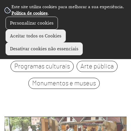
Este site utiliza cookies para melhorar a sua experiência.
Política de cookies
.
Personalizar cookies
Aceitar todos os Cookies
Visitas
Exposições
Desativar cookies não essenciais
Programas culturais
Arte pública
Monumentos e museus
page