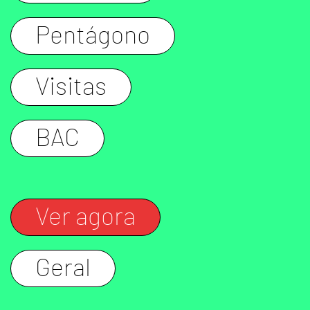
Pentágono
Visitas
BAC
Ver agora
Geral