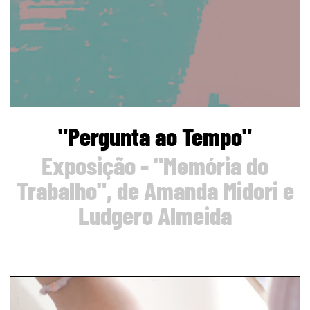
"Pergunta ao Tempo"
Exposição - "Memória do
Trabalho", de Amanda Midori e
Ludgero Almeida
page