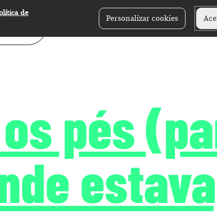
olítica de
Personalizar cookies
Ace
 os pés (pa
onde estava