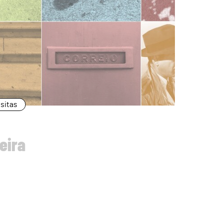
isitas
eira