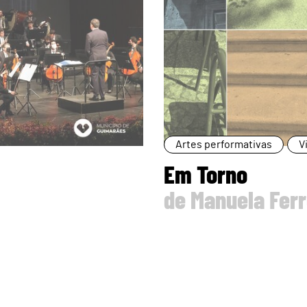
Artes performativas
V
Em Torno
de Manuela Ferr