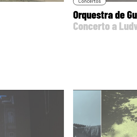
Concertos
Orquestra de G
Concerto a Lud
page