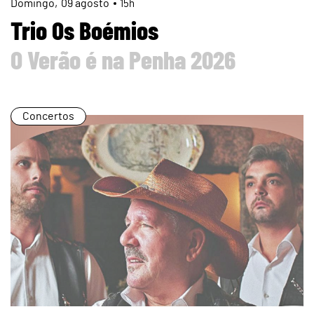
page
Domingo
09
agosto
15h
Trio Os Boémios
O Verão é na Penha 2026
Concertos