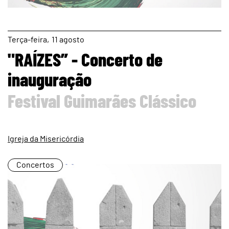
page
Terça
11
agosto
"RAÍZES” - Concerto de
inauguração
Festival Guimarães Clássico
Igreja da Misericórdia
Concertos