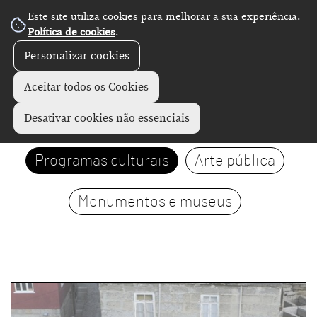
Este site utiliza cookies para melhorar a sua experiência.
Política de cookies
.
Personalizar cookies
Aceitar todos os Cookies
Visitas
Exposições
Desativar cookies não essenciais
Programas culturais
Arte pública
Monumentos e museus
page