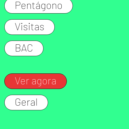
Pentágono
Visitas
BAC
Ver agora
Geral