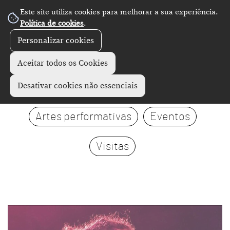
Este site utiliza cookies para melhorar a sua experiência.
Política de cookies
.
Personalizar cookies
Aceitar todos os Cookies
Ver agora
Crianças
Concertos
Desativar cookies não essenciais
Artes performativas
Eventos
Visitas
page