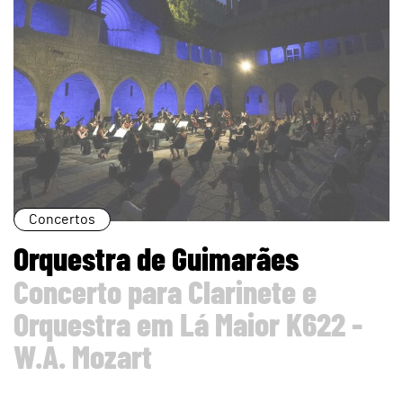
page
Concertos
Orquestra de Guimarães
Concerto para Clarinete e
Orquestra em Lá Maior K622 -
W.A. Mozart