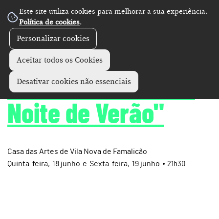
Este site utiliza cookies para melhorar a sua experiência.
Política de cookies
.
Personalizar cookies
Pentágono
Vila Nova de Famalicão
+
Aceitar todos os Cookies
"Um Sonho de uma
Desativar cookies não essenciais
Noite de Verão"
Casa das Artes de Vila Nova de Famalicão
Quinta
18
junho
e
Sexta
19
junho
21h30