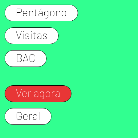
Pentágono
Visitas
BAC
Ver agora
Geral