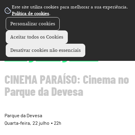
Este site utiliza cookies para melhorar a sua experiência.
Política de cookies
.
Personalizar cookies
Pentágono
Vila Nova de Famalicão
+
Aceitar todos os Cookies
Song Sung Blue
Desativar cookies não essenciais
CINEMA PARAÍSO: Cinema no
Parque da Devesa
Parque da Devesa
Quarta
22
julho
22h