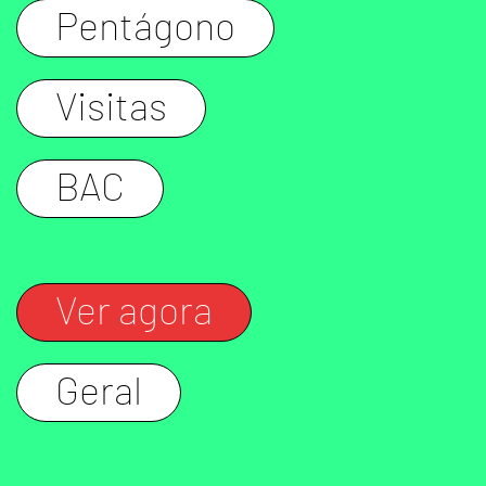
Pentágono
Visitas
BAC
Ver agora
Geral