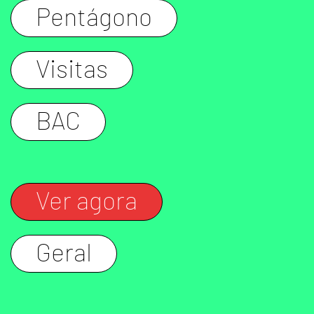
Pentágono
Visitas
BAC
Ver agora
Geral