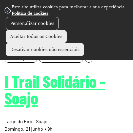
Este site utiliza cookies para melhorar a sua experiência.
Política de cookies
.
Personalizar cookies
Aceitar todos os Cookies
Desativar cookies não essenciais
Pentágono
Viana do Castelo
+
I Trail Solidário -
Soajo
Largo do Eiró - Soajo
Domingo
21
junho
9h