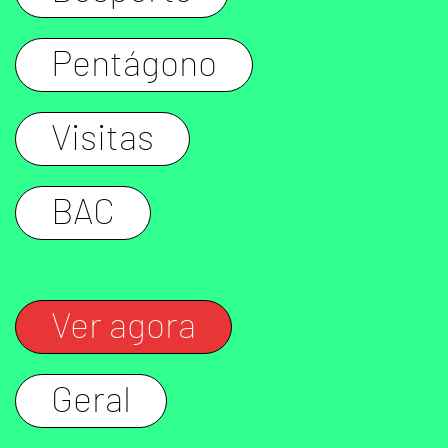
Pentágono
Visitas
BAC
Ver agora
Geral