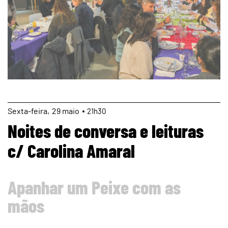
page
Sexta
29
maio
21h30
Noites de conversa e leituras
c/ Carolina Amaral
Apanhar um Peixe com as
mãos