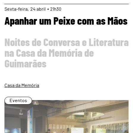
page
Sexta
24
abril
21h30
Apanhar um Peixe com as Mãos
Noites de Conversa e Literatura
na Casa da Memória de
Guimarães
Casa da Memória
Eventos