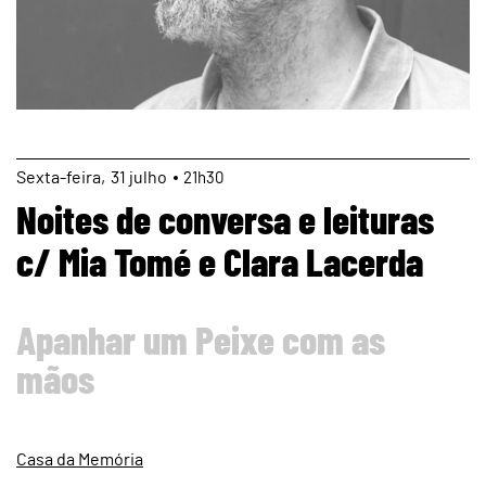
page
Sexta
31
julho
21h30
Noites de conversa e leituras
c/ Mia Tomé e Clara Lacerda
Apanhar um Peixe com as
mãos
Casa da Memória