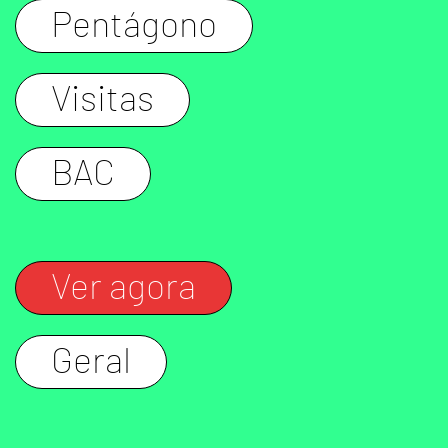
Pentágono
Visitas
BAC
Ver agora
Geral