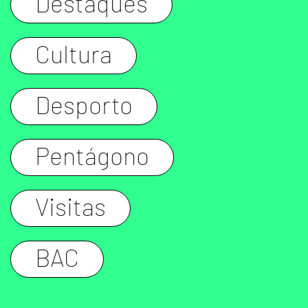
Destaques
Cultura
Desporto
Pentágono
Visitas
BAC