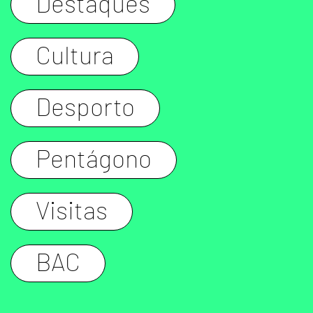
Destaques
Cultura
Desporto
Pentágono
Visitas
BAC