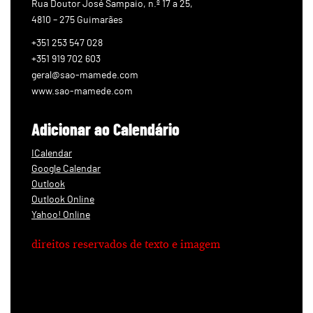
Rua Doutor José Sampaio, n.º 17 a 25,
4810 – 275 Guimarães
+351 253 547 028
+351 919 702 603
geral@sao-mamede.com
www.sao-mamede.com
Adicionar ao Calendário
ICalendar
Google Calendar
Outlook
Outlook Online
Yahoo! Online
direitos reservados de texto e imagem