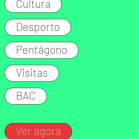
Cultura
Desporto
Pentágono
Visitas
BAC
Ver agora