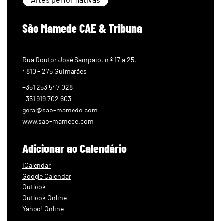
Artes performativas
São Mamede CAE & Tribuna
Rua Doutor José Sampaio, n.º 17 a 25,
4810 – 275 Guimarães
+351 253 547 028
+351 919 702 603
geral@sao-mamede.com
www.sao-mamede.com
Adicionar ao Calendário
ICalendar
Google Calendar
Outlook
Outlook Online
Yahoo! Online