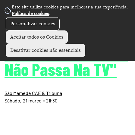
Este site utiliza cookies para melhorar a sua experiência.
Política de cookies
.
Personalizar cookies
Artes performativas
+
Aceitar todos os Cookies
John Mendes - "Isto
Desativar cookies não essenciais
Não Passa Na TV"
São Mamede CAE & Tribuna
Sábado
21
março
21h30