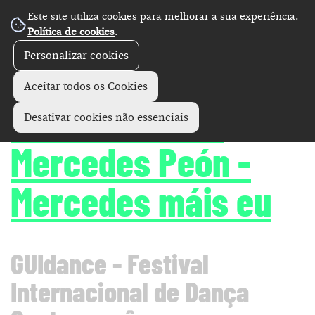
Este site utiliza cookies para melhorar a sua experiência.
Política de cookies
.
Personalizar cookies
Artes performativas
GUIdance
+
Aceitar todos os Cookies
Janet Novás &
Desativar cookies não essenciais
Mercedes Peón -
Mercedes máis eu
GUIdance - Festival
Internacional de Dança