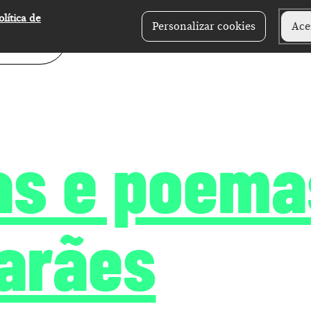
olítica de
Personalizar cookies
Ace
as e poema
arães