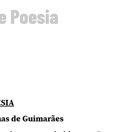
de Poesia
ESIA
mas de Guimarães