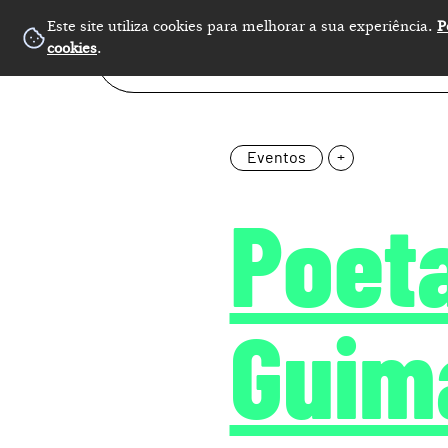
Este site utiliza cookies para melhorar a sua experiência.
P
cookies
.
Eventos
+
Poet
Guim