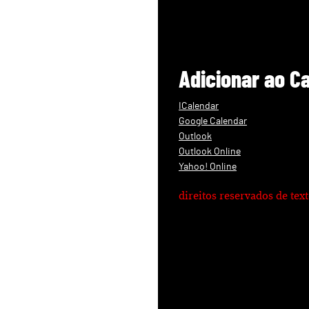
Adicionar ao C
ICalendar
Google Calendar
Outlook
Outlook Online
Yahoo! Online
direitos reservados de te