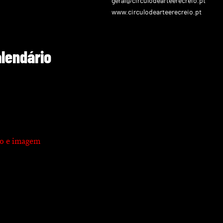
geral@circulodearteerecreio.pt
www.circulodearteerecreio.pt
alendário
xto e imagem