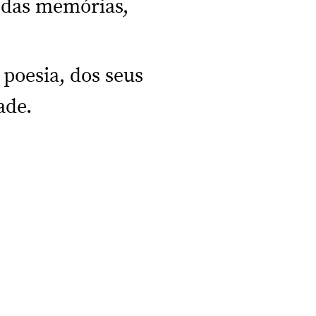
, das memórias,
poesia, dos seus
ade.