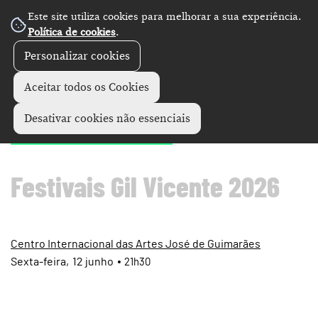
Este site utiliza cookies para melhorar a sua experiência.
Política de cookies
.
Personalizar cookies
Artes performativas
Festivais de Gil Vicente
+
Aceitar todos os Cookies
"TOSHiiB4"
Desativar cookies não essenciais
Festivais Gil Vicente 2026
Centro Internacional das Artes José de Guimarães
Sexta
12
junho
21h30