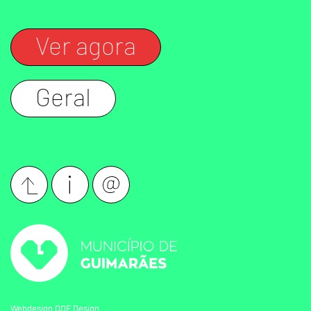
Ver agora
Geral
Webdesign
OOF Design