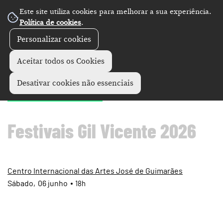
Este site utiliza cookies para melhorar a sua experiência.
Política de cookies
.
Personalizar cookies
Artes performativas
Festivais de Gil Vicente
+
Aceitar todos os Cookies
"Ivu’kar"
Desativar cookies não essenciais
Festivais Gil Vicente 2026
Centro Internacional das Artes José de Guimarães
Sábado
06
junho
18h