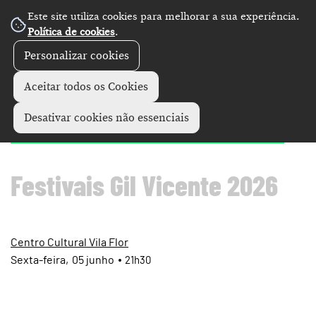
Este site utiliza cookies para melhorar a sua experiência.
Política de cookies
.
Personalizar cookies
Artes performativas
Festivais de Gil Vicente
+
Aceitar todos os Cookies
"Álbum de Família"
Desativar cookies não essenciais
Festivais Gil Vicente 2026
Centro Cultural Vila Flor
Sexta
05
junho
21h30