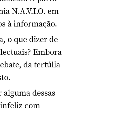
hia N.A.V.I.O. em
os à informação.
a, o que dizer de
electuais? Embora
bate, da tertúlia
to.
r alguma dessas
 infeliz com