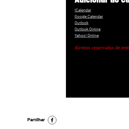
ICalendar
Google Calendar
Outlook
Outlook Online
Yahoo! Online
direitos reservados de te
Partilhar