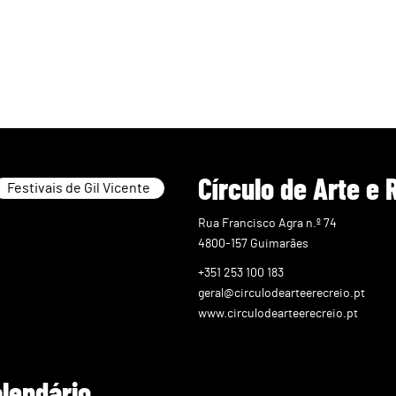
Círculo de Arte e 
Festivais de Gil Vicente
Rua Francisco Agra n.º 74
4800-157 Guimarães
+351 253 100 183
geral@circulodearteerecreio.pt
www.circulodearteerecreio.pt
alendário