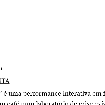
o
UTA
” é uma performance interativa em 
 café num laboratório de crise exist