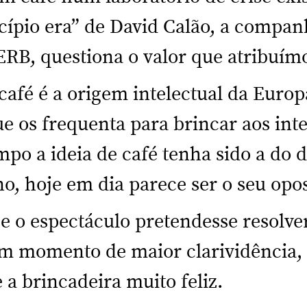
cípio era” de David Calão, a compan
ERB, questiona o valor que atribuím
 café é a origem intelectual da Europ
e os frequenta para brincar aos int
po a ideia de café tenha sido a do de
no, hoje em dia parece ser o seu opos
e o espectáculo pretendesse resolve
 um momento de maior clarividência,
 a brincadeira muito feliz.