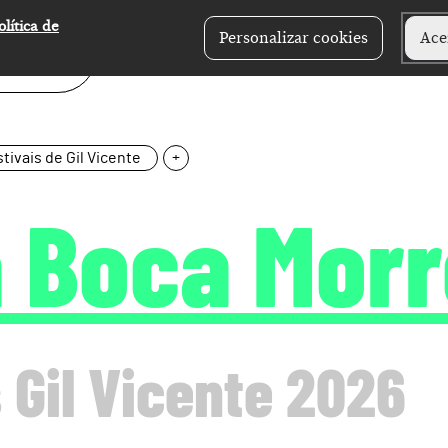
olítica de
Personalizar cookies
Ace
tivais de Gil Vicente
+
a Boca Morr
 Gil Vicente 2026