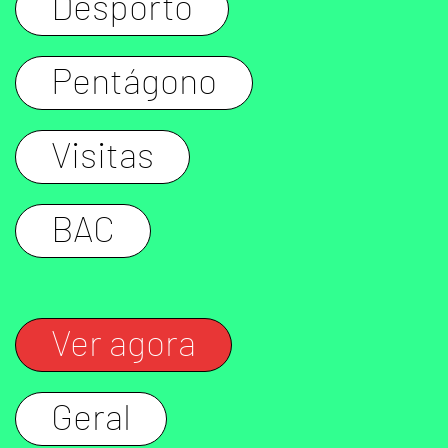
Desporto
Pentágono
Visitas
BAC
Ver agora
Geral