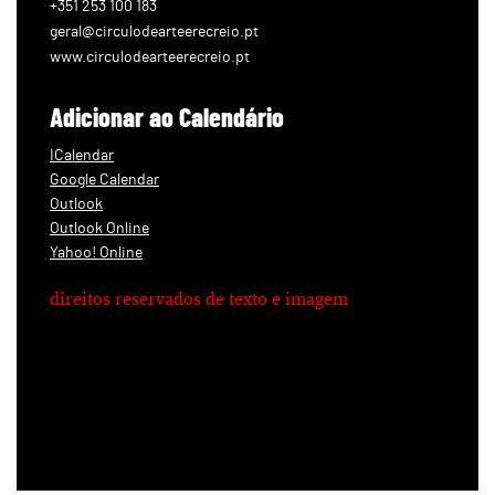
+351 253 100 183
geral@circulodearteerecreio.pt
www.circulodearteerecreio.pt
Adicionar ao Calendário
ICalendar
Google Calendar
Outlook
Outlook Online
Yahoo! Online
direitos reservados de texto e imagem