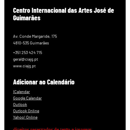
Centro Internacional das Artes José de
Guimarães
Av. Conde Margaride, 175
4810-535 Guimarães
+351 253 424 715
geral@ciajg.pt
www.ciajg.pt
Adicionar ao Calendário
ICalendar
Google Calendar
Outlook
Outlook Online
Yahoo! Online
direitos reservados de texto e imagem