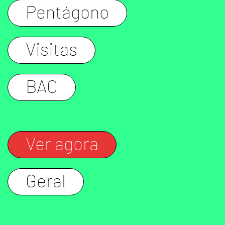
Pentágono
Visitas
BAC
Ver agora
Geral