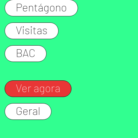
Pentágono
Visitas
BAC
Ver agora
Geral